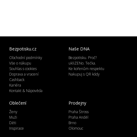
Bezpotisku.cz
Naše DNA
Obchodní podmínky
Bezpotisku. Proč?
Vše o nákupu
ukliZENo. Tečka.
Souhlas s cookies
Ke kořenům respektu
Doprava a vracení
Nakupuj s QR kódy
Cashback
Kariéra
Kontakt & Nápověda
Oblečení
Prodejny
Ženy
Praha Štross
Muži
Praha Anděl
Děti
Brno
Inspirace
Olomouc