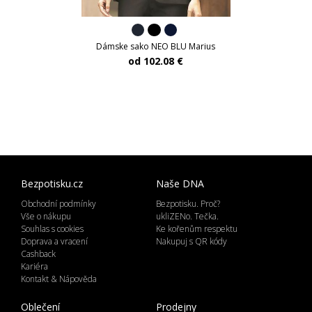
Dámske sako NEO BLU Marius
od 102.08 €
Bezpotisku.cz
Naše DNA
Obchodní podmínky
Bezpotisku. Proč?
Vše o nákupu
ukliZENo. Tečka.
Souhlas s cookies
Ke kořenům respektu
Doprava a vracení
Nakupuj s QR kódy
Cashback
Kariéra
Kontakt & Nápověda
Oblečení
Prodejny