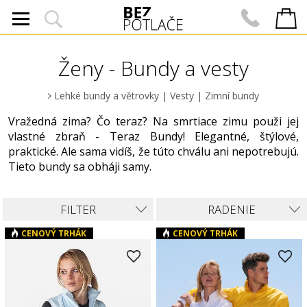
Ženy - Bundy a vesty
Lehké bundy a větrovky
|
Vesty
|
Zimní bundy
Vražedná zima? Čo teraz? Na smrtiace zimu použi jej
vlastné zbraň - Teraz Bundy! Elegantné, štýlové,
praktické. Ale sama vidíš, že túto chválu ani nepotrebujú.
Tieto bundy sa obháji samy.
FILTER
RADENIE
CENOVÝ TRHÁK
CENOVÝ TRHÁK