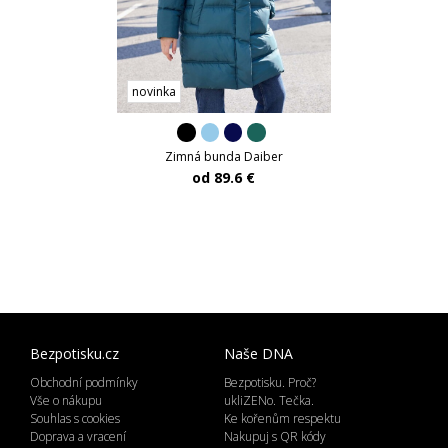
novinka
Zimná bunda Daiber
od 89.6 €
Bezpotisku.cz
Naše DNA
Obchodní podmínky
Bezpotisku. Proč?
Vše o nákupu
ukliZENo. Tečka.
Souhlas s cookies
Ke kořenům respektu
Doprava a vracení
Nakupuj s QR kódy