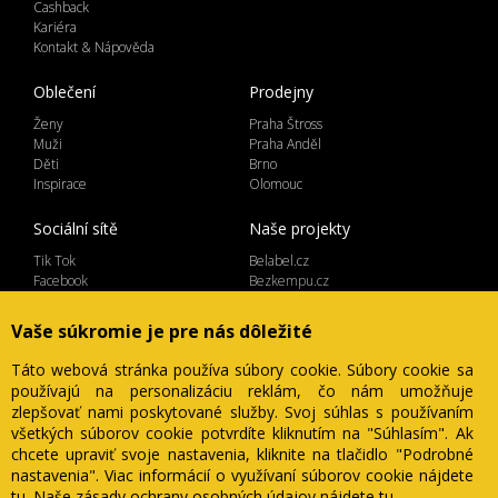
Cashback
Kariéra
Kontakt & Nápověda
Oblečení
Prodejny
Ženy
Praha Štross
Muži
Praha Anděl
Děti
Brno
Inspirace
Olomouc
Sociální sítě
Naše projekty
Tik Tok
Belabel.cz
Facebook
Bezkempu.cz
Instagram
Vaše súkromie je pre nás dôležité
Táto webová stránka používa súbory cookie. Súbory cookie sa
používajú na personalizáciu reklám, čo nám umožňuje
Lemicom spol. s r.o. | IČ 27561054
zlepšovať nami poskytované služby. Svoj súhlas s používaním
Ve Žlíbku 1800/77, hala A2, Praha 9, 19300
Česká Republika
všetkých súborov cookie potvrdíte kliknutím na "Súhlasím". Ak
chcete upraviť svoje nastavenia, kliknite na tlačidlo "Podrobné
nastavenia". Viac informácií o využívaní súborov cookie nájdete
tu
. Naše zásady ochrany osobných údajov nájdete
tu
.