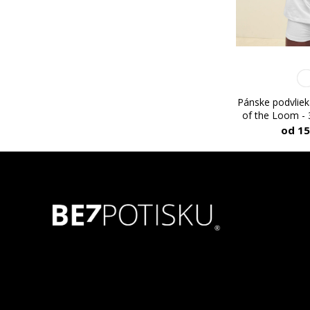
Pánske podvlieka
of the Loom - 3
od 15