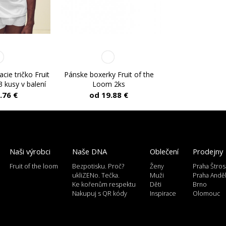
cie tričko Fruit
Pánske boxerky Fruit of the
 kusy v balení
Loom 2ks
.76 €
od 19.88 €
Naši výrobci
Naše DNA
Oblečení
Prodejny
Fruit of the loom
Bezpotisku. Proč?
Ženy
Praha Štros
ukliZENo. Tečka.
Muži
Praha Andě
Ke kořenům respektu
Děti
Brno
Nakupuj s QR kódy
Inspirace
Olomouc