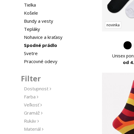
Tielka
Košele
Bundy a vesty
novinka
Tepláky
Nohavice a kraťasy
Spodné prádlo
Svetre
Unisex po
Pracovné odevy
od 4
Filter
Dostupnost
Farba
Veľkosť
Gramáž
Rukáv
Materiál