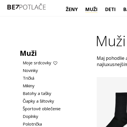
ŽENY
MUŽI
DETI
B
Muži
Muži
Maj pohodlie a
Moje srdcovky
najluxusnejší
Novinky
Tričká
Mikiny
Batohy a tašky
Čiapky a šiltovky
Športové oblečenie
Doplnky
Polotrička