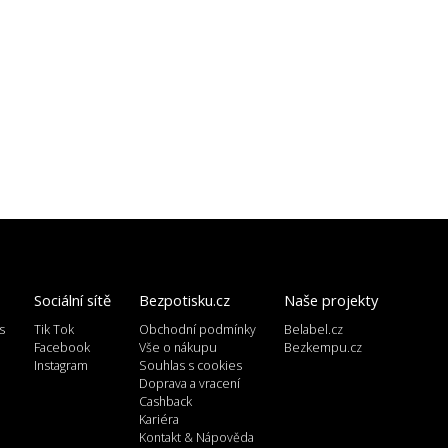
Sociální sítě
Bezpotisku.cz
Naše projekty
s
Tik Tok
Obchodní podmínky
Belabel.cz
l
Facebook
Vše o nákupu
Bezkempu.cz
Instagram
Souhlas s cookies
Doprava a vracení
Cashback
Kariéra
Kontakt & Nápověda