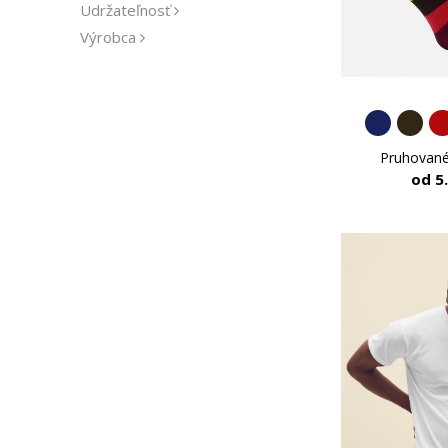
Udržateľnosť
Výrobca
Pruhovan
od 5