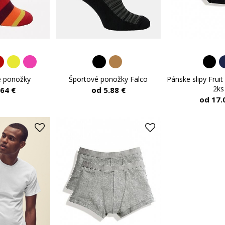
é ponožky
Športové ponožky Falco
Pánske slipy Frui
2ks
.64 €
od 5.88 €
od 17.