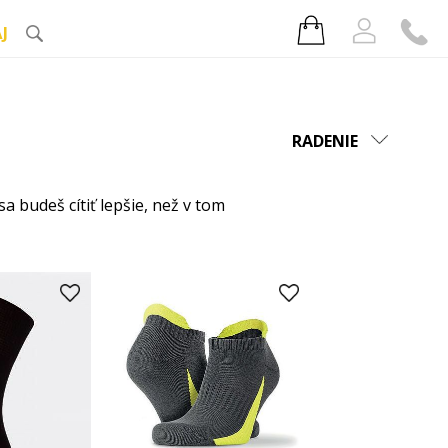
J
RADENIE
a budeš cítiť lepšie, než v tom