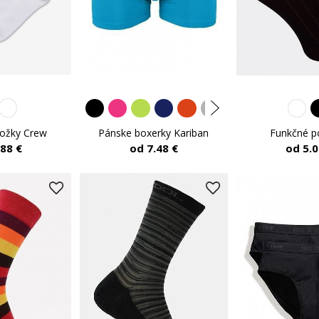
nožky Crew
Pánske boxerky Kariban
Funkčné p
.88 €
od 7.48 €
od 5.0