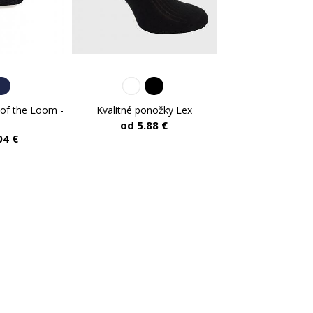
t of the Loom -
Kvalitné ponožky Lex
od 5.88 €
04 €