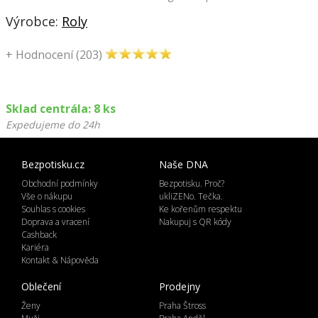
Výrobce:
Roly
+
Hodnocení (203)
Sklad centrála: 8 ks
Expedujeme do 24h
Bezpotisku.cz
Naše DNA
Obchodní podmínky
Bezpotisku. Proč?
Vše o nákupu
ukliZENo. Tečka.
Souhlas s cookies
Ke kořenům respektu
Doprava a vracení
Nakupuj s QR kódy
Cashback
Kariéra
Kontakt & Nápověda
Oblečení
Prodejny
Ženy
Praha Štross