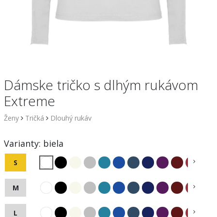
Dámske tričko s dlhým rukávom
Extreme
Ženy
Tričká
Dlouhý rukáv
Varianty:
biela
S
M
L