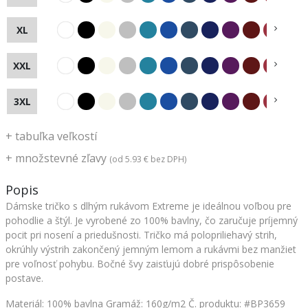
XL
XXL
3XL
+
tabuľka veľkostí
+
množstevné zľavy
(od
5.93 €
bez DPH)
Popis
Dámske tričko s dlhým rukávom Extreme je ideálnou voľbou pre
pohodlie a štýl. Je vyrobené zo 100% bavlny, čo zaručuje príjemný
pocit pri nosení a priedušnosti. Tričko má polopriliehavý strih,
okrúhly výstrih zakončený jemným lemom a rukávmi bez manžiet
pre voľnosť pohybu. Bočné švy zaisťujú dobré prispôsobenie
postave.
Materiál: 100% bavlna Gramáž: 160g/m2
Č. produktu: #BP3659