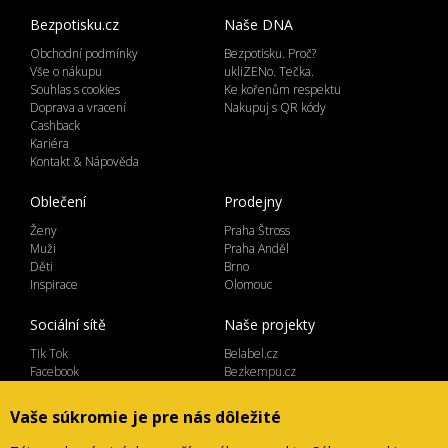
Bezpotisku.cz
Naše DNA
Obchodní podmínky
Bezpotisku. Proč?
Vše o nákupu
ukliZENo. Tečka.
Souhlas s cookies
Ke kořenům respektu
Doprava a vracení
Nakupuj s QR kódy
Cashback
Kariéra
Kontakt & Nápověda
Oblečení
Prodejny
Ženy
Praha Štross
Muži
Praha Anděl
Děti
Brno
Inspirace
Olomouc
Sociální sítě
Naše projekty
Tik Tok
Belabel.cz
Facebook
Bezkempu.cz
Instagram
Vaše súkromie je pre nás dôležité