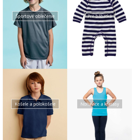
Športové oblečenie
Pre bábätká
Nohavice a kraťasy
Košele a polokošele