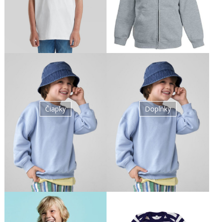
Čiapky
Doplnky