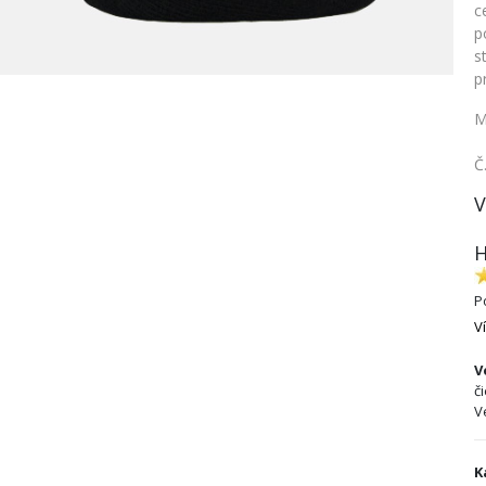
c
p
s
p
M
Č
V
H
P
V
V
č
V
K