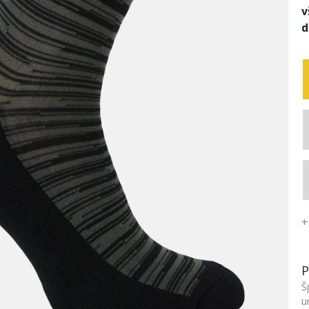
v
d
+
P
Š
u