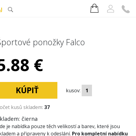
J
Športové ponožky Falco
5.88 €
KÚPIŤ
kusov:
očet kusů skladem:
37
kladem:
čierna
de je nabídka pouze těch velikostí a barev, které jsou
kladem a připraveny k odeslání.
Pro kompletní nabídku