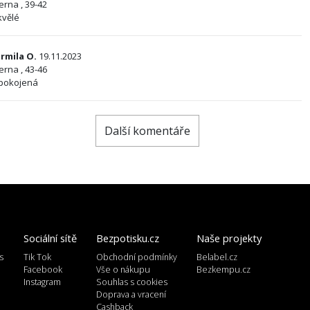
ierna , 39-42
kvělé
armila O.
19.11.2023
ierna , 43-46
pokojená
Další komentáře
Sociální sítě
Bezpotisku.cz
Naše projekty
s
Tik Tok
Obchodní podmínky
Belabel.cz
l
Facebook
Vše o nákupu
Bezkempu.cz
Instagram
Souhlas s cookies
Doprava a vracení
Cashback