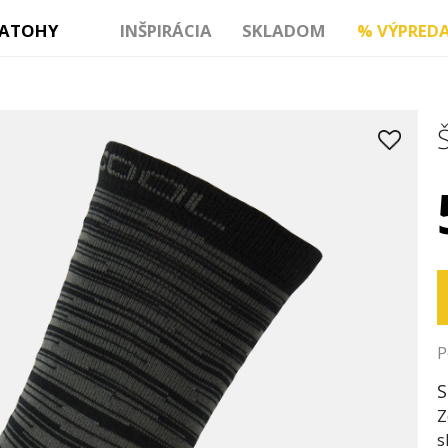
ATOHY
INŠPIRÁCIA
SKLADOM
%
VÝPREDA
P
S
Z
s