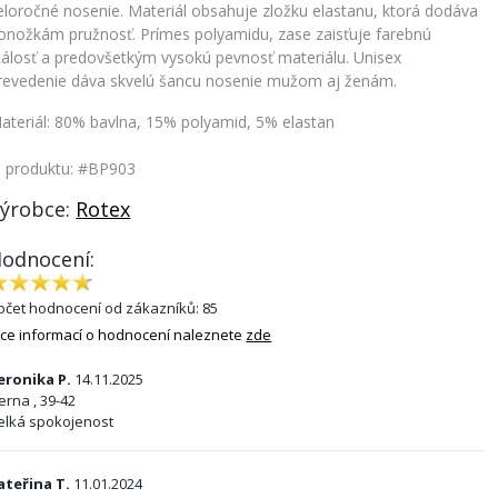
eloročné nosenie. Materiál obsahuje zložku elastanu, ktorá dodáva
onožkám pružnosť. Prímes polyamidu, zase zaisťuje farebnú
tálosť a predovšetkým vysokú pevnosť materiálu. Unisex
revedenie dáva skvelú šancu nosenie mužom aj ženám.
ateriál: 80% bavlna, 15% polyamid, 5% elastan
. produktu: #BP903
ýrobce:
Rotex
odnocení:
očet hodnocení od zákazníků: 85
íce informací o hodnocení naleznete
zde
eronika P.
14.11.2025
ierna , 39-42
elká spokojenost
ateřina T.
11.01.2024