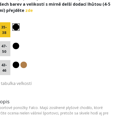
šech barev a velikostí s mírně delší dodací lhůtou (4-5
ní) přejděte
zde
35-
38
47-
50
43-
46
tabuľka veľkostí
opis
portové ponožky Falco. Majú zosilnené plyšové chodilo, ktoré
rčite ocenia nielen vášniví športovci, pretože sa skvele hodí aj pre