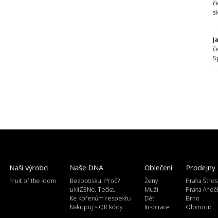
č
s
J
č
S
Naši výrobci
Naše DNA
Oblečení
Prodejny
Fruit of the loom
Bezpotisku. Proč?
Ženy
Praha Štros
ukliZENo. Tečka.
Muži
Praha Andě
Ke kořenům respektu
Děti
Brno
Nakupuj s QR kódy
Inspirace
Olomouc