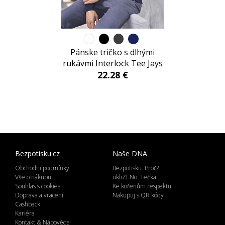
Pánske tričko s dlhými
rukávmi Interlock Tee Jays
22.28 €
Bezpotisku.cz
Naše DNA
Obchodní podmínky
Bezpotisku. Proč?
Vše o nákupu
ukliZENo. Tečka.
Souhlas s cookies
Ke kořenům respektu
Doprava a vracení
Nakupuj s QR kódy
Cashback
Kariéra
Kontakt & Nápověda