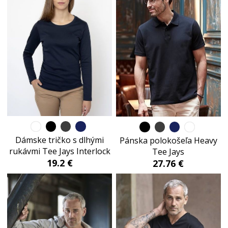
Dámske tričko s dlhými
Pánska polokošeľa Heavy
rukávmi Tee Jays Interlock
Tee Jays
19.2 €
27.76 €