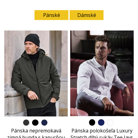
Pánské
Dámské
Pánska polokošeľa Luxury
Pánska nepremokavá
Stretch dlhý rukáv Tee Jays
zimná bunda s kapucňou