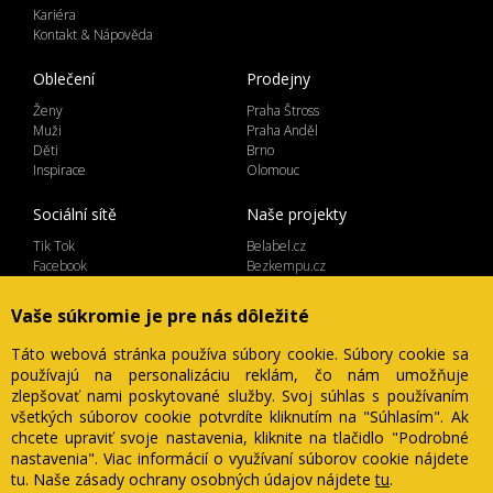
Kariéra
Kontakt & Nápověda
Oblečení
Prodejny
Ženy
Praha Štross
Muži
Praha Anděl
Děti
Brno
Inspirace
Olomouc
Sociální sítě
Naše projekty
Tik Tok
Belabel.cz
Facebook
Bezkempu.cz
Instagram
Vaše súkromie je pre nás dôležité
Táto webová stránka používa súbory cookie. Súbory cookie sa
používajú na personalizáciu reklám, čo nám umožňuje
Lemicom spol. s r.o. | IČ 27561054
zlepšovať nami poskytované služby. Svoj súhlas s používaním
Ve Žlíbku 1800/77, hala A2, Praha 9, 19300
všetkých súborov cookie potvrdíte kliknutím na "Súhlasím". Ak
Česká Republika
chcete upraviť svoje nastavenia, kliknite na tlačidlo "Podrobné
nastavenia". Viac informácií o využívaní súborov cookie nájdete
tu
. Naše zásady ochrany osobných údajov nájdete
tu
.