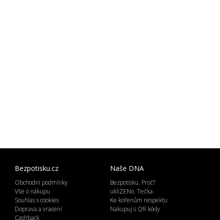
Bezpotisku.cz
Naše DNA
Obchodní podmínky
Bezpotisku. Proč?
Vše o nákupu
ukliZENo. Tečka.
Souhlas s cookies
Ke kořenům respektu
Doprava a vracení
Nakupuj s QR kódy
Cashback