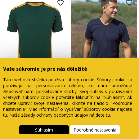
Vaše súkromie je pre nás dôležité
Táto webová stránka používa súbory cookie. Súbory cookie sa
používajú na personalizáciu reklám, čo nám umožňuje
zlepšovať nami poskytované služby. Svoj súhlas s používaním
všetkých súborov cookie potvrdíte kliknutím na "Súhlasím". Ak
Pánske tričko Garden
Pánske tričko Neutral V-Neck
chcete upraviť svoje nastavenia, kliknite na tlačidlo "Podrobné
od 20.88 €
od 15.88 €
nastavenia". Viac informácií o využívaní súborov cookie nájdete
tu
. Naše zásady ochrany osobných údajov nájdete
tu
.
Súhlasím
Podrobné nastavenia