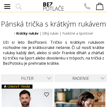
Pánská trička s krátkým rukávem
Krátky rukáv
|
Dlhý rukáv
|
Funkčné a športové
Uži si leto BezPocení. Tričko s krátkym rukávom
rozhodne nie je krátkozraké riešenie. Či už nosíš krátke
rukávy každý deň, alebo si skôr Frankie dlháň a zháňaš
tú tričko na šport alebo dovolenku v trópoch, na tričká z
BezPotisku je prehriatie krátke.
FILTER
RADENIE
CENOVÝ TRHÁK