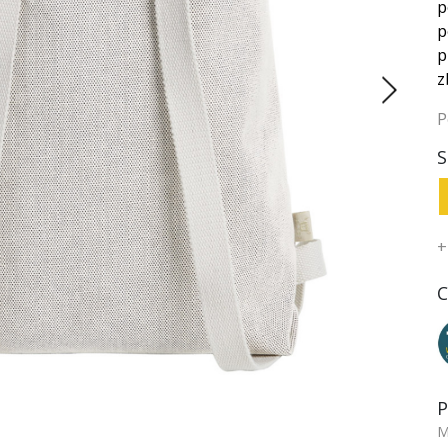
p
p
p
z
P
S
+
C
P
M