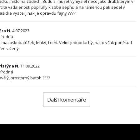
adku misto na zadech. Budu si muset vymyslet neco jako druk,kterym v
rcite vzdalenosti popruhy k sobe sepnu a na ramenou pak sedel v
lasicke vysce. Jinak je opravdu fajny ????
ěra H.
4.07.2023
rírodná
rima taškobatůžek, lehký, Letní. Velmi jednoduchý, na to však poněkud
ředražený.
ristýna N.
11.09.2022
rírodná
kvělý, prostorný batoh ????
Další komentáře