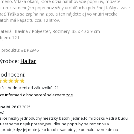
ameno. Vďaka okám, ktoré držia naťahovacie popruhy, môžete
atoh z ramenných popruhov vždy urobiť ucha príručnej tašky a zase
päť. Taška sa zapína na zips, a ten nájdete aj vo vnútri vrecka.
atoh má kapacitu cca. 12 litrov.
ateriál: Bavlna / Polyester, Rozmery: 32 x 40 x 9 cm
bjem: 12 l
. produktu: #BP2945
ýrobce:
Halfar
odnocení:
očet hodnocení od zákazníků: 21
íce informací o hodnocení naleznete
zde
ana M.
26.03.2025
ivá
elice hezky,jednoduchy mestsky batoh. Jedine,fo mi trosku vadi a budu
uset sama nejak poresit,jsou dlouhe popruhy na ramenou v
riprade,kdyz jej mate jako batoh- samotny je pomalu az nekde na