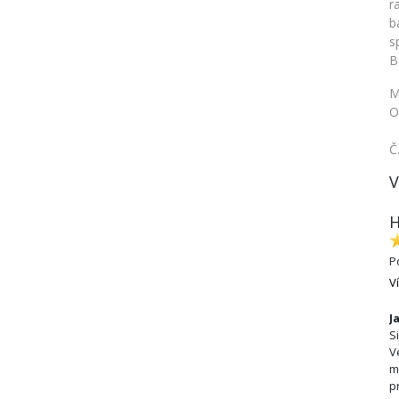
r
b
s
B
M
O
Č
V
H
P
V
J
S
V
m
p