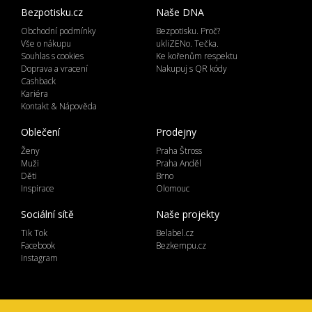
Bezpotisku.cz
Naše DNA
Obchodní podmínky
Bezpotisku. Proč?
Vše o nákupu
ukliZENo. Tečka.
Souhlas s cookies
Ke kořenům respektu
Doprava a vracení
Nakupuj s QR kódy
Cashback
Kariéra
Kontakt & Nápověda
Oblečení
Prodejny
Ženy
Praha Štross
Muži
Praha Anděl
Děti
Brno
Inspirace
Olomouc
Sociální sítě
Naše projekty
Tik Tok
Belabel.cz
Facebook
Bezkempu.cz
Instagram