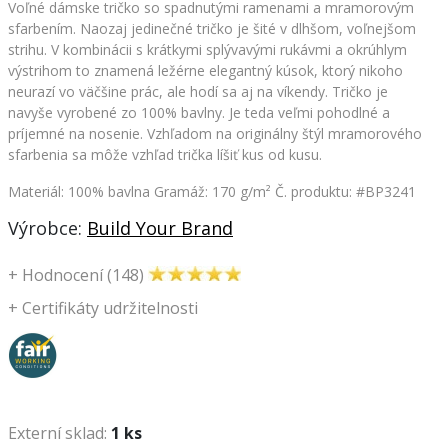
Voľné dámske tričko so spadnutými ramenami a mramorovým
sfarbením. Naozaj jedinečné tričko je šité v dlhšom, voľnejšom
strihu. V kombinácii s krátkymi splývavými rukávmi a okrúhlym
výstrihom to znamená ležérne elegantný kúsok, ktorý nikoho
neurazí vo väčšine prác, ale hodí sa aj na víkendy. Tričko je
navyše vyrobené zo 100% bavlny. Je teda veľmi pohodlné a
príjemné na nosenie. Vzhľadom na originálny štýl mramorového
sfarbenia sa môže vzhľad trička líšiť kus od kusu.
Materiál: 100% bavlna Gramáž: 170 g/m²
Č. produktu: #BP3241
Výrobce:
Build Your Brand
+
Hodnocení (148)
+
Certifikáty udržitelnosti
Externí sklad:
1 ks