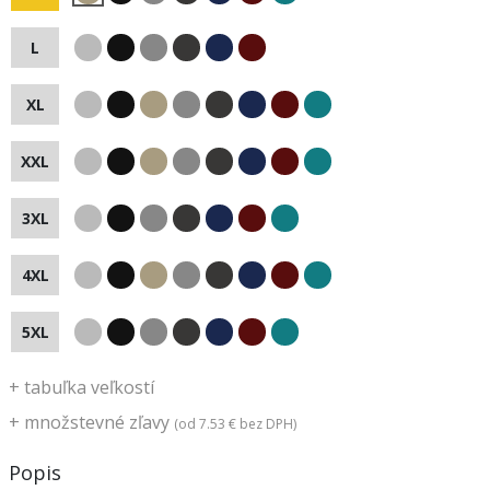
L
XL
XXL
3XL
4XL
5XL
+
tabuľka veľkostí
+
množstevné zľavy
(od
7.53 €
bez DPH)
Popis