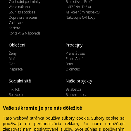
Obchodní podmínky
Bezpotisku. Proč?
Vše o nákupu
ukliZENo. Tečka.
Souhlas s cookies
Ke kořenům respektu
Doprava a vracení
Nakupuj s QR kódy
Cashback
Kariéra
Kontakt & Nápověda
Oblečení
Prodejny
Ženy
Praha Štross
Muži
Praha Anděl
Děti
Brno
Inspirace
Olomouc
Sociální sítě
Naše projekty
Tik Tok
Belabel.cz
Facebook
Bezkempu.cz
Instagram
Vaše súkromie je pre nás dôležité
Táto webová stránka používa súbory cookie. Súbory cookie sa
používajú na personalizáciu reklám, čo nám umožňuje
Lemicom spol. s r.o. | IČ 27561054
zlepšovať nami poskytované služby. Svoj súhlas s používaním
Ve Žlíbku 1800/77, hala A2, Praha 9, 19300