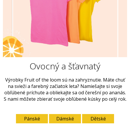
Ovocný a šťavnatý
Výrobky Fruit of the loom sú na zahryznutie. Máte chuť
na svieži a farebný začiatok leta? Namiešajte si svoje
obľúbené príchute a obliekajte sa od čerešní po ananás.
S nami môžete zbierať svoje obľúbené kúsky po celý rok.
Pánské
Dámské
Dětské