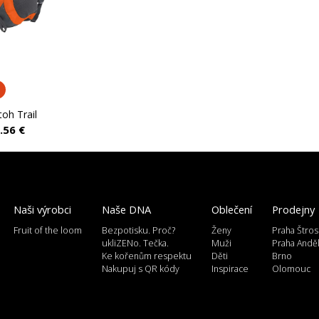
oh Trail
.56 €
Naši výrobci
Naše DNA
Oblečení
Prodejny
Fruit of the loom
Bezpotisku. Proč?
Ženy
Praha Štros
ukliZENo. Tečka.
Muži
Praha Andě
Ke kořenům respektu
Děti
Brno
Nakupuj s QR kódy
Inspirace
Olomouc