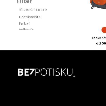
Filter
ZRUŠIŤ FILTER
Dostupnost
Farba
Veľkosť
Gramáž
Ľahký bat
Materiál
od 56
Udržateľnosť
Výrobca