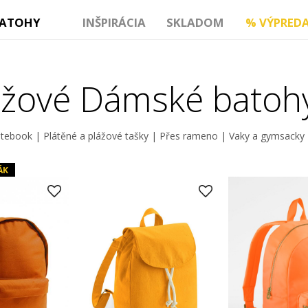
ATOHY
INŠPIRÁCIA
SKLADOM
%
VÝPREDA
žové Dámské batoh
otebook
|
Plátěné a plážové tašky
|
Přes rameno
|
Vaky a gymsacky
ÁK