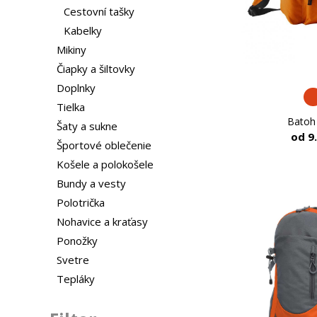
Cestovní tašky
Kabelky
Mikiny
Čiapky a šiltovky
Doplnky
Tielka
Batoh
Šaty a sukne
od 9
Športové oblečenie
Košele a polokošele
Bundy a vesty
Polotrička
Nohavice a kraťasy
Ponožky
Svetre
Tepláky