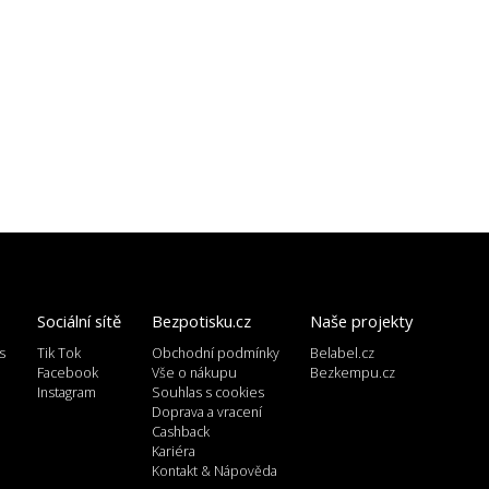
Sociální sítě
Bezpotisku.cz
Naše projekty
s
Tik Tok
Obchodní podmínky
Belabel.cz
l
Facebook
Vše o nákupu
Bezkempu.cz
Instagram
Souhlas s cookies
Doprava a vracení
Cashback
Kariéra
Kontakt & Nápověda