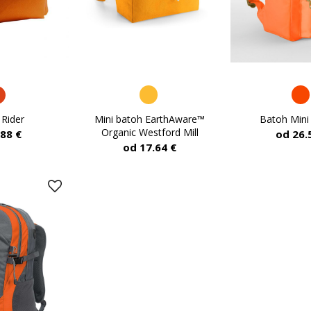
Mini batoh EarthAware™
Batoh Mini
 Rider
Organic Westford Mill
od 26.
.88 €
od 17.64 €