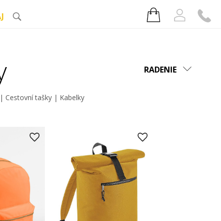
J
y
RADENIE
|
Cestovní tašky
|
Kabelky