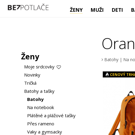
ŽENY
MUŽI
DETI
B
Oran
Ženy
Batohy
|
Na n
Moje srdcovky
Novinky
CENOVÝ TRH
Tričká
Batohy a tašky
Batohy
Na notebook
Plátěné a plážové tašky
Přes rameno
Vaky a gymsacky