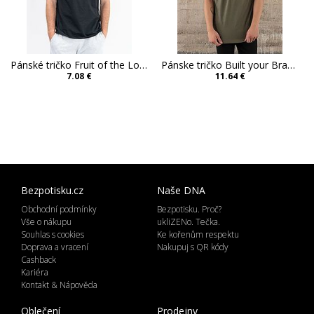
Pánské tričko Fruit of the Loom Iconic Premium
Pánske tričko Built your Brand Shaped Long
7.08 €
11.64 €
Bezpotisku.cz
Naše DNA
Obchodní podmínky
Bezpotisku. Proč?
Vše o nákupu
ukliZENo. Tečka.
Souhlas s cookies
Ke kořenům respektu
Doprava a vracení
Nakupuj s QR kódy
Cashback
Kariéra
Kontakt & Nápověda
Oblečení
Prodejny