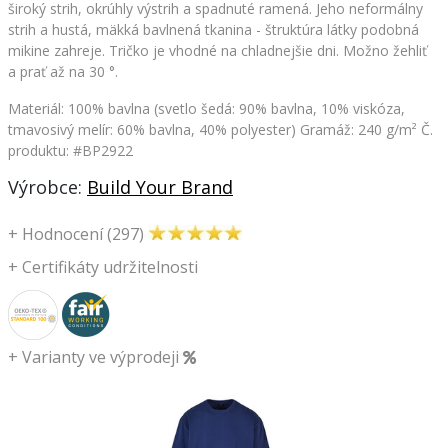
široký strih, okrúhly výstrih a spadnuté ramená. Jeho neformálny
strih a hustá, mäkká bavlnená tkanina - štruktúra látky podobná
mikine zahreje. Tričko je vhodné na chladnejšie dni. Možno žehliť
a prať až na 30 °.
Materiál: 100% bavlna (svetlo šedá: 90% bavlna, 10% viskóza,
tmavosivý melír: 60% bavlna, 40% polyester) Gramáž: 240 g/m²
Č.
produktu: #BP2922
Výrobce:
Build Your Brand
+
Hodnocení (297)
+
Certifikáty udržitelnosti
+
Varianty ve výprodeji