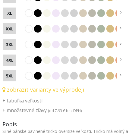
XL
XXL
3XL
4XL
5XL
zobrazit varianty ve výprodeji
+
tabuľka veľkostí
+
množstevné zľavy
(od
7.93 €
bez DPH)
Popis
Silné pánske bavlnené tričko oversize veľkosti. Tričko má voľný a