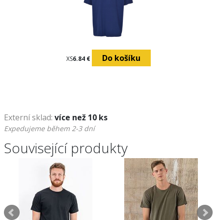
Do košíku
Do košíku
Do k
XS
6.84 €
XS
6.84 €
Externí sklad:
více než 10 ks
Expedujeme během 2-3 dní
Související produkty