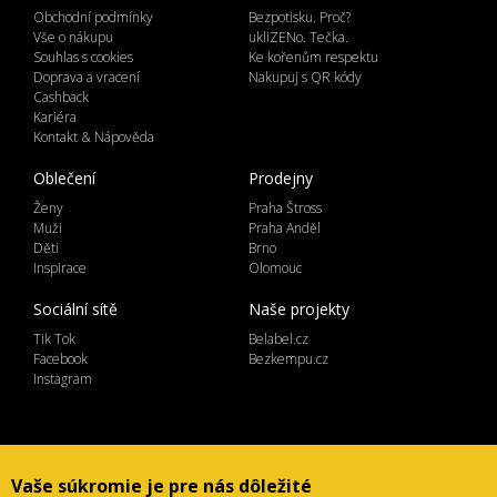
Obchodní podmínky
Bezpotisku. Proč?
Vše o nákupu
ukliZENo. Tečka.
Souhlas s cookies
Ke kořenům respektu
Doprava a vracení
Nakupuj s QR kódy
Cashback
Kariéra
Kontakt & Nápověda
Oblečení
Prodejny
Ženy
Praha Štross
Muži
Praha Anděl
Děti
Brno
Inspirace
Olomouc
Sociální sítě
Naše projekty
Tik Tok
Belabel.cz
Facebook
Bezkempu.cz
Instagram
Lemicom spol. s r.o. | IČ 27561054
Vaše súkromie je pre nás dôležité
Ve Žlíbku 1800/77, hala A2, Praha 9, 19300