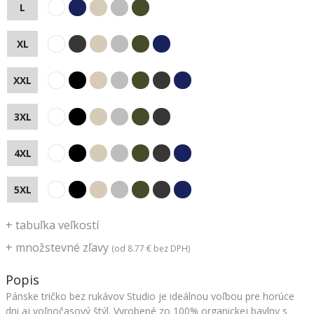
L
XL
XXL
3XL
4XL
5XL
+
tabuľka veľkostí
+
množstevné zľavy
(od
8.77 €
bez DPH)
Popis
Pánske tričko bez rukávov Studio je ideálnou voľbou pre horúce
dni aj voľnočasový štýl. Vyrobené zo 100% organickej bavlny s