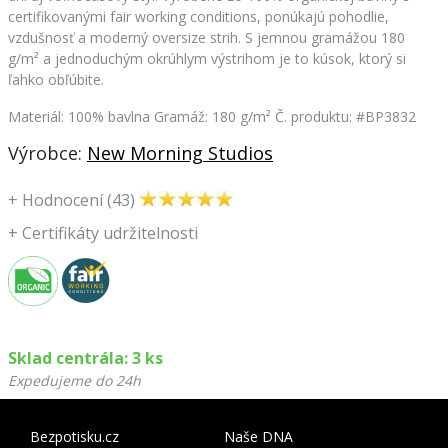
certifikovanými fair working conditions, ponúkajú pohodlie,
vzdušnosť a moderný oversize strih. S jemnou gramážou 180
g/m² a jednoduchým okrúhlym výstrihom je to kúsok, ktorý si
ľahko obľúbite.
Materiál: 100% bavlna Gramáž: 180 g/m²
Č. produktu: #BP3832
Výrobce:
New Morning Studios
+
Hodnocení (43)
+
Certifikáty udržitelnosti
Sklad centrála: 3 ks
Expedujeme do 24h
Bezpotisku.cz
Naše DNA